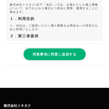
株式会社ミキタク(以下「当社」)では、お預かりした個人情報
について、以下のとおり適正かつ安全に管理・運用することに
努めます。
１．利用目的
１．当社は、ご提供いただく個人情報をお問合せへの対応のた
めに利用いたします。
２．第三者提供
当社は、以下の場合を除いて、個人データを第三者へ提供する
ことはしません。
①法令に基づく場合
②人の生命・身体・財産を保護するために必要で、本人から同
意を得ることが難しい場合
③公衆衛生の向上・児童の健全な育成のために必要で、本人か
ら同意を得ることが難しい場合
④国の機関や地方公共団体、その委託者などによる法令事務の
遂行にあたって協力する必要があり、かつ本人の同意を得るこ
とで事務遂行に影響が生じる可能性がある場合
３．開示請求
貴殿の個人情報について、ご本人には、開示・訂正・削除・利
用停止を請求する権利があります。手続きにあたっては、ご本
人確認のうえ対応させていただきますが、代理人の場合も可能
です。詳細については、以下「個人情報相談窓口」へご連絡く
ださい。
株式会社ミキタク